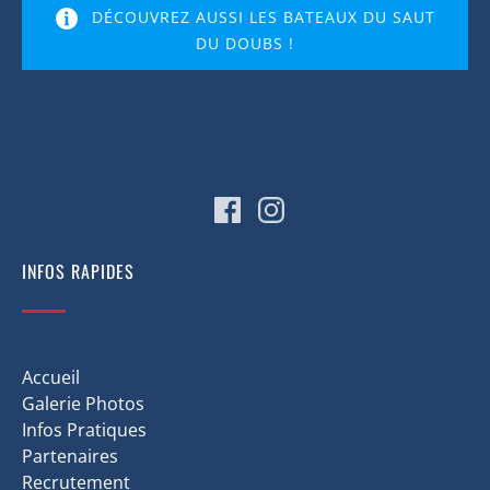
DÉCOUVREZ AUSSI LES BATEAUX DU SAUT
DU DOUBS !
(opens
in
new
window)
INFOS RAPIDES
Accueil
Galerie Photos
Infos Pratiques
Partenaires
Recrutement