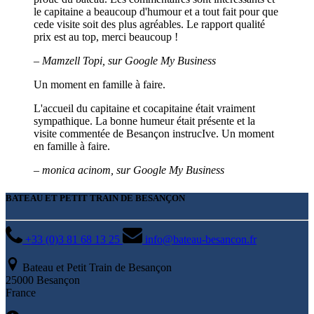
le capitaine a beaucoup d'humour et a tout fait pour que
cede visite soit des plus agréables. Le rapport qualité
prix est au top, merci beaucoup !
– Mamzell Topi, sur Google My Business
Un moment en famille à faire.
L'accueil du capitaine et cocapitaine était vraiment
sympathique. La bonne humeur était présente et la
visite commentée de Besançon instrucIve. Un moment
en famille à faire.
– monica acinom, sur Google My Business
BATEAU ET PETIT TRAIN DE BESANÇON
+33 (0)3 81 68 13 25
info@bateau-besancon.fr
Bateau et Petit Train de Besançon
25000 Besançon
France