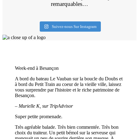
remarquables…
Suivez-nous Sur Instagram
- NOS VISITES À BESANÇON VUES PAR LES
VISITEURS -
Week-end à Besançon
A bord du bateau Le Vauban sur la boucle du Doubs et
à bord du Petit Train au coeur de la vieille ville, laissez
vous surprendre par l'histoire et le riche patrimoine de
Besançon.
– Murielle K, sur TripAdvisor
Super petite promenade.
Très agréable balade. Très bien commentée. Très bon
choix du traiteur. Un petit bémol sur la serveuse qui
manquait un peu de sourire derrière son masque. A