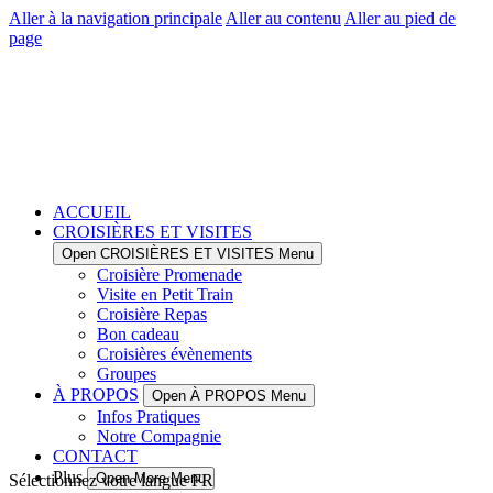
Aller à la navigation principale
Aller au contenu
Aller au pied de
page
ACCUEIL
CROISIÈRES ET VISITES
Open CROISIÈRES ET VISITES Menu
Croisière Promenade
Visite en Petit Train
Croisière Repas
Bon cadeau
Croisières évènements
Groupes
À PROPOS
Open À PROPOS Menu
Infos Pratiques
Notre Compagnie
CONTACT
Plus
Open More Menu
Sélectionnez votre langue
FR